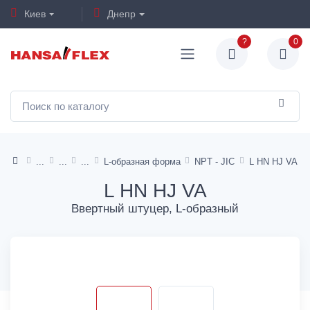
Киев
Днепр
?
0
L-образная форма
NPT - JIC
L HN HJ VA
L HN HJ VA
Ввертный штуцер, L-образный