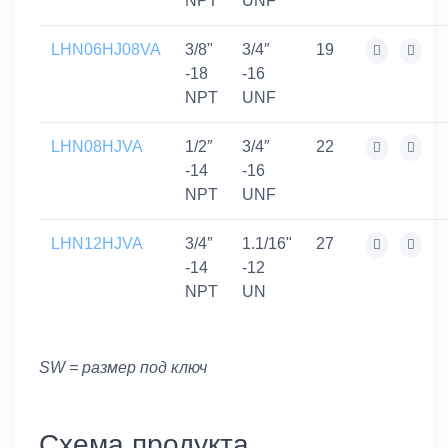
NPT
UNF
LHN06HJ08VA
3/8"
3/4″
19
-18
-16
NPT
UNF
LHN08HJVA
1/2″
3/4″
22
-14
-16
NPT
UNF
LHN12HJVA
3/4″
1.1/16"
27
-14
-12
NPT
UN
SW = размер под ключ
Схема продукта