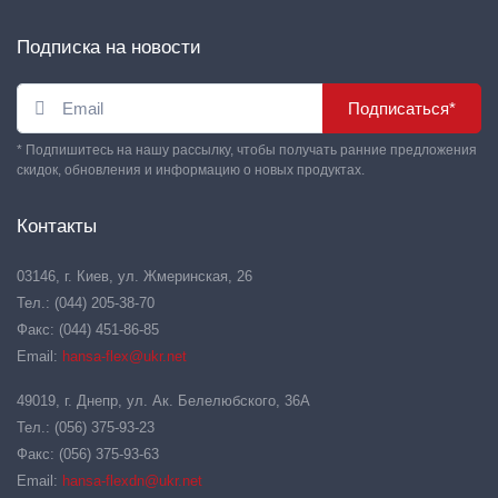
Подписка на новости
Подписаться*
* Подпишитесь на нашу рассылку, чтобы получать ранние предложения
скидок, обновления и информацию о новых продуктах.
Контакты
03146, г. Киев, ул. Жмеринская, 26
Тел.: (044) 205-38-70
Факс: (044) 451-86-85
Email:
hansa-flex@ukr.net
49019, г. Днепр, ул. Ак. Белелюбского, 36А
Тел.: (056) 375-93-23
Факс: (056) 375-93-63
Email:
hansa-flexdn@ukr.net