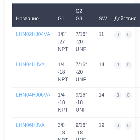
G2 +
Название
G1
G3
SW
Действия
LHN02HJ04VA
1/8″
7/16″
11
-27
-20
NPT
UNF
LHN04HJVA
1/4"
7/16″
14
-18
-20
NPT
UNF
LHN04HJ06VA
1/4"
9/16″
14
-18
-18
NPT
UNF
LHN06HJVA
3/8"
9/16″
19
-18
-18