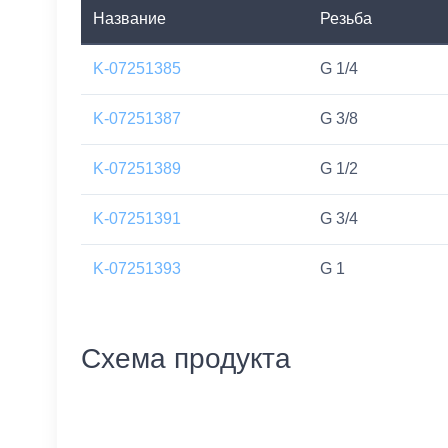
Название
Резьба
K-07251385
G 1/4
K-07251387
G 3/8
K-07251389
G 1/2
K-07251391
G 3/4
K-07251393
G 1
Схема продукта