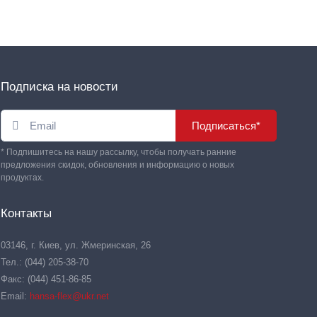
Подписка на новости
Подписаться*
* Подпишитесь на нашу рассылку, чтобы получать ранние
предложения скидок, обновления и информацию о новых
продуктах.
Контакты
03146, г. Киев, ул. Жмеринская, 26
Тел.: (044) 205-38-70
Факс: (044) 451-86-85
Email:
hansa-flex@ukr.net