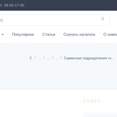
т: 08:00-17:00
с
Популярное
Статьи
Скачать каталоги
О комп
Сервисные подразделения »variobloc«