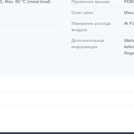
), Max. 80 °C (metal bowl)
Пружинная крышка:
PO
Drain valve:
Man
Измерение расхода
At P1
воздуха:
Дополнительная
Wartu
информация:
liefe
Regel