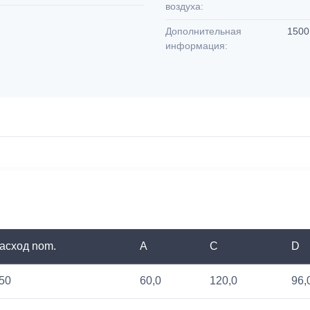
воздуха:
Дополнительная
1500 
информация:
асход nom.
A
C
D
50
60,0
120,0
96,