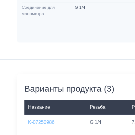
Соединение для
G 1/4
манометра:
Варианты продукта (3)
Название
Резьба
Р
K-07250986
G 1/4
7