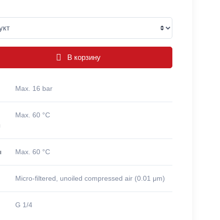
В корзину
Max. 16 bar
Max. 60 °C
ы
ы
Max. 60 °C
Micro-filtered, unoiled compressed air (0.01 μm)
G 1/4