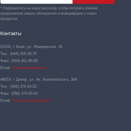
* Подпишитесь на нашу рассылку, чтобы получать ранние
предложения скидок, обновления и информацию о новых
продуктах.
Контакты
03146, г. Киев, ул. Жмеринская, 26
Тел.: (044) 205-38-70
Факс: (044) 451-86-85
Email:
hansa-flex@ukr.net
49019, г. Днепр, ул. Ак. Белелюбского, 36А
Тел.: (056) 375-93-23
Факс: (056) 375-93-63
Email:
hansa-flexdn@ukr.net