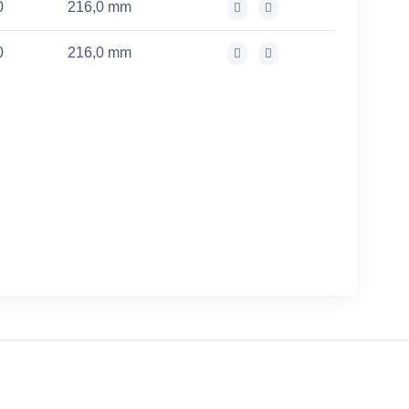
0
216,0 mm
0
216,0 mm