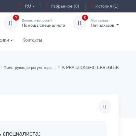
RU
Избранное (0)
История (1)
?
0
Возникли вопросы?
Мои заказы
Помощь специалиста
Нет заказов
ании
Контакты
Фильтрующие регуляторы
K-PRAEZIONSFILTERREGLER
специалиста: