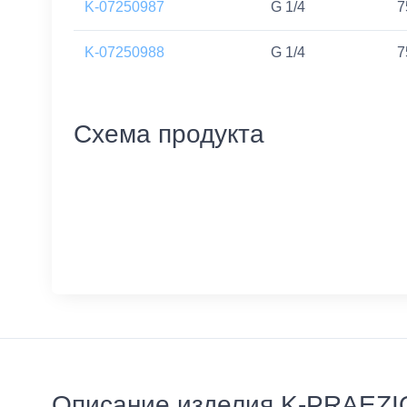
K-07250987
G 1/4
7
K-07250988
G 1/4
7
Схема продукта
Описание изделия K-PRAE