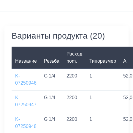
Варианты продукта (20)
Расход
Название
Резьба
nom.
Типоразмер
A
K-
G 1/4
2200
1
52,0
07250946
K-
G 1/4
2200
1
52,0
07250947
K-
G 1/4
2200
1
52,0
07250948