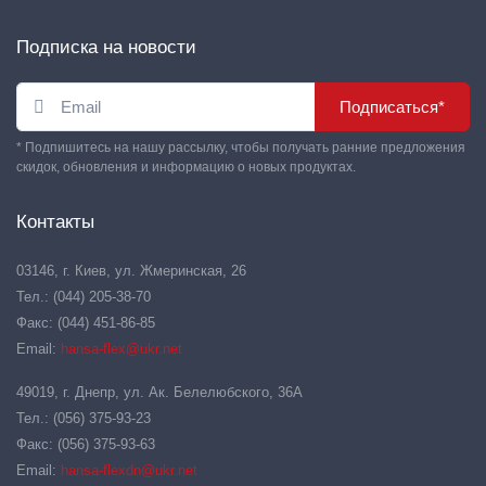
Подписка на новости
Подписаться*
* Подпишитесь на нашу рассылку, чтобы получать ранние предложения
скидок, обновления и информацию о новых продуктах.
Контакты
03146, г. Киев, ул. Жмеринская, 26
Тел.: (044) 205-38-70
Факс: (044) 451-86-85
Email:
hansa-flex@ukr.net
49019, г. Днепр, ул. Ак. Белелюбского, 36А
Тел.: (056) 375-93-23
Факс: (056) 375-93-63
Email:
hansa-flexdn@ukr.net