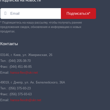
Подписка на новости
Подписаться*
* Подпишитесь на нашу рассылку, чтобы получать ранние
предложения скидок, обновления и информацию о новых
продуктах.
Контакты
03146, г. Киев, ул. Жмеринская, 26
Тел.: (044) 205-38-70
Факс: (044) 451-86-85
Email:
hansa-flex@ukr.net
49019, г. Днепр, ул. Ак. Белелюбского, 36А
Тел.: (056) 375-93-23
Факс: (056) 375-93-63
Email:
hansa-flexdn@ukr.net