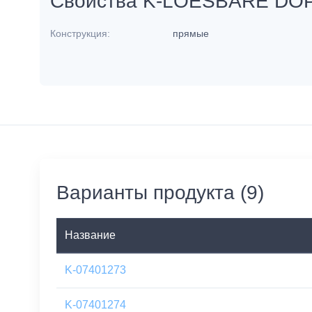
Свойства K-LOESBARE DO
Конструкция:
прямые
Варианты продукта (9)
Название
K-07401273
K-07401274