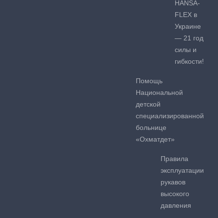
HANSA-
FLEX в
Украине
— 21 год
силы и
гибкости!
Помощь
Национальной
детской
специализированной
больнице
«Охматдет»
Правила
эксплуатации
рукавов
высокого
давления