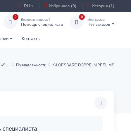
RU
Избранное (0)
История (1)
?
0
Возникли вопросы?
Мои заказы
Помощь специалиста
Нет заказов
ании
Контакты
Сервисные подразделения »Standard«
Принадлежности
K-LOESBARE DOPPELNIPPEL MS
специалиста: