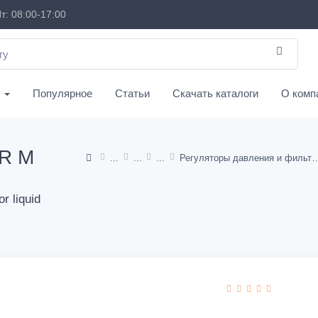
т: 08:00-17:00
с
Популярное
Статьи
Скачать каталоги
О комп
R M
Регуляторы давления и фильтры из нержаве
r liquid