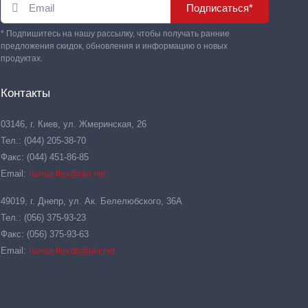
Подписаться*
* Подпишитесь на нашу рассылку, чтобы получать ранние
предложения скидок, обновления и информацию о новых
продуктах.
Контакты
03146, г. Киев, ул. Жмеринская, 26
Тел.: (044) 205-38-70
Факс: (044) 451-86-85
Email:
hansa-flex@ukr.net
49019, г. Днепр, ул. Ак. Белелюбского, 36А
Тел.: (056) 375-93-23
Факс: (056) 375-93-63
Email:
hansa-flexdn@ukr.net