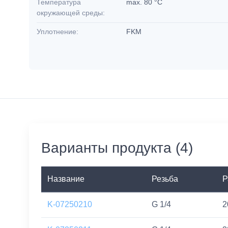
Температура
max. 80 °C
окружающей среды:
Уплотнение:
FKM
Варианты продукта (4)
Название
Резьба
Р
K-07250210
G 1/4
2