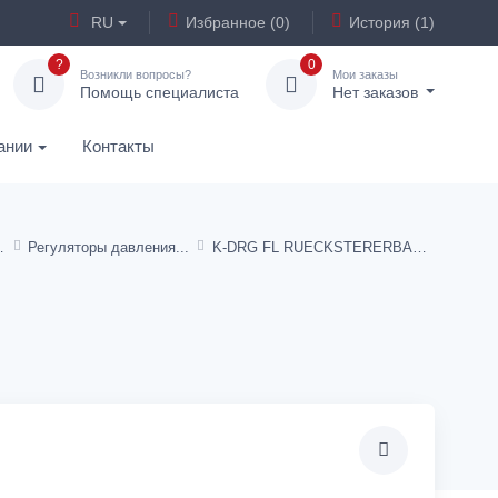
RU
Избранное (0)
История (1)
?
0
Возникли вопросы?
Мои заказы
Помощь специалиста
Нет заказов
ании
Контакты
ющей стали 1.4404
Регуляторы давления
K-DRG FL RUECKSTERERBAR M MANO VA