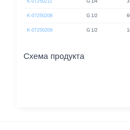
K-07250211
G 1/4
3
K-07250208
G 1/2
6
K-07250209
G 1/2
1
Схема продукта