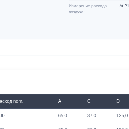
Измерение расхода
At P1
воздуха:
асход nom.
A
C
D
00
65,0
37,0
125,0