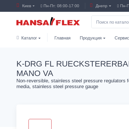
Киев
Пн-Пт: 08:00-17:00
Днепр
Пн-П
Каталог
Главная
Продукция
Серви
K-DRG FL RUECKSTERERBA
MANO VA
Non-reversible, stainless steel pressure regulators fo
media, stainless steel pressure gauge