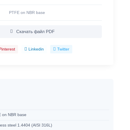
PTFE on NBR base
Скачать файл PDF
Pinterest
Linkedin
Twitter
M
 on NBR base
less steel 1.4404 (AISI 316L)