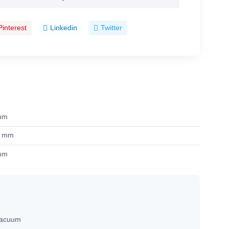
Pinterest
Linkedin
Twitter
mm
6 mm
mm
 vacuum