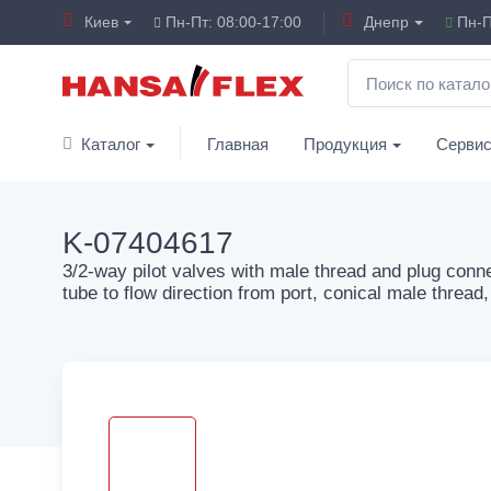
Киев
Пн-Пт: 08:00-17:00
Днепр
Пн-П
Каталог
Главная
Продукция
Серви
K-07404617
3/2-way pilot valves with male thread and plug conne
tube to flow direction from port, conical male thread