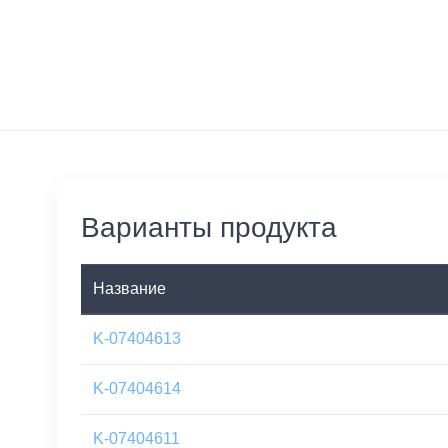
Варианты продукта
Название
K-07404613
K-07404614
K-07404611