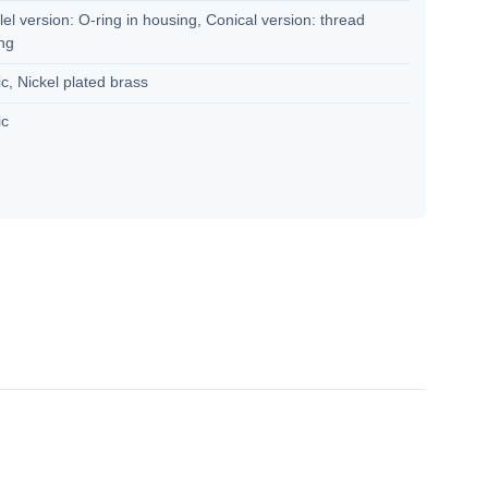
lel version: O-ring in housing, Conical version: thread
ing
ic, Nickel plated brass
ic