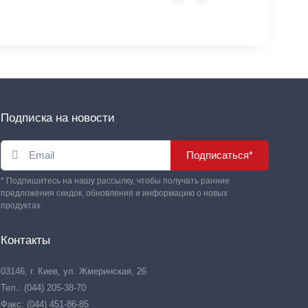
Подписка на новости
Подписаться*
* Подпишитесь на нашу рассылку, чтобы получать ранние
предложения скидок, обновления и информацию о новых
продуктах.
Контакты
03146, г. Киев, ул. Жмеринская, 26
Тел.: (044) 205-38-70
Факс: (044) 451-86-85