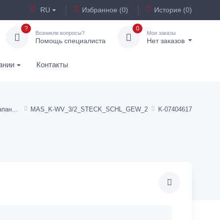
RU
Избранное (0)
История (0)
?
0
Возникли вопросы?
Мои заказы
Помощь специалиста
Нет заказов
ании
Контакты
3/2-ходовые пилотные клапаны с наружной резьбой и штекерным соединением »Blue Series«
MAS_K-WV_3/2_STECK_SCHL_GEW_2
K-07404617