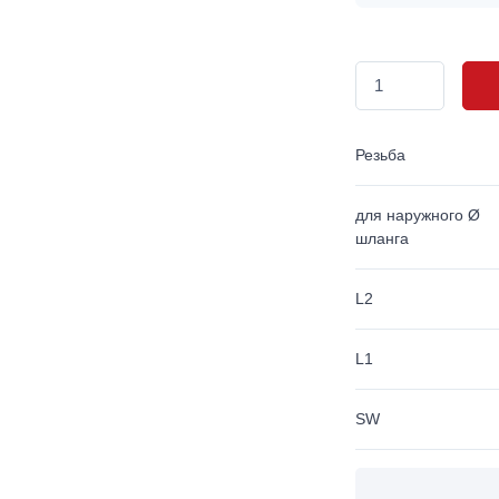
Резьба
для наружного Ø
шланга
L2
L1
SW