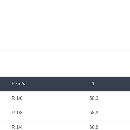
Резьба
L1
R 1/8
58,3
R 1/8
58,9
R 1/4
60,8