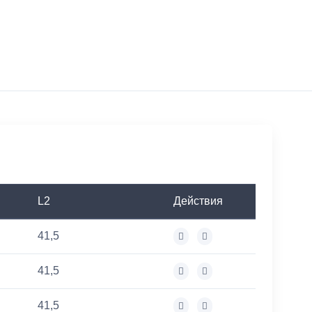
L2
Действия
41,5
41,5
41,5