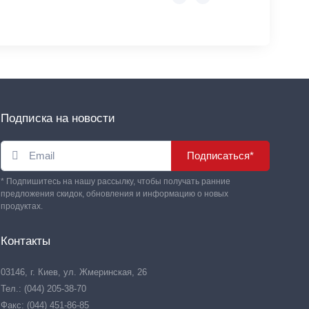
Подписка на новости
Подписаться*
* Подпишитесь на нашу рассылку, чтобы получать ранние
предложения скидок, обновления и информацию о новых
продуктах.
Контакты
03146, г. Киев, ул. Жмеринская, 26
Тел.: (044) 205-38-70
Факс: (044) 451-86-85