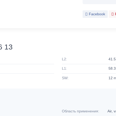
Facebook
6 13
L2:
41.
L1:
58.
SW:
12 
Область применения:
Air,