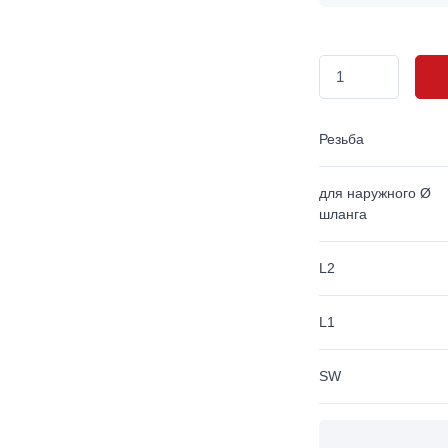
Резьба
для наружного Ø
шланга
L2
L1
SW