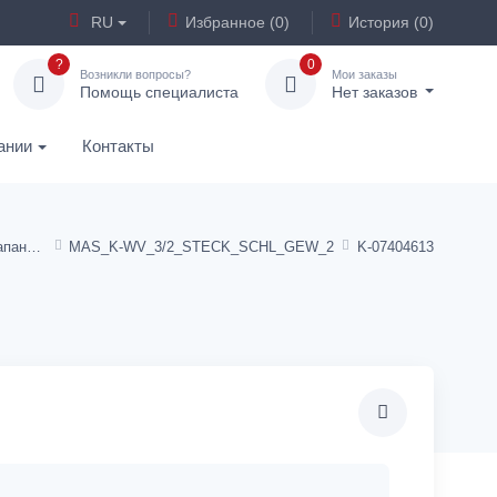
RU
Избранное (0)
История (0)
?
0
Возникли вопросы?
Мои заказы
Помощь специалиста
Нет заказов
ании
Контакты
3/2-ходовые пилотные клапаны с наружной резьбой и штекерным соединением »Blue Series«
MAS_K-WV_3/2_STECK_SCHL_GEW_2
K-07404613