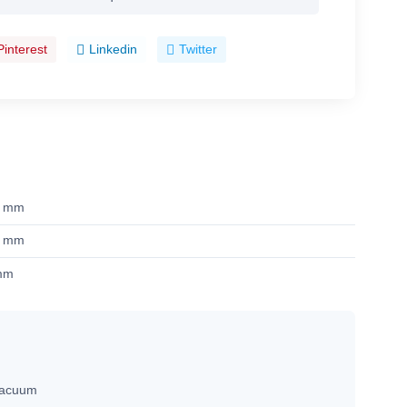
Pinterest
Linkedin
Twitter
5 mm
3 mm
mm
 vacuum