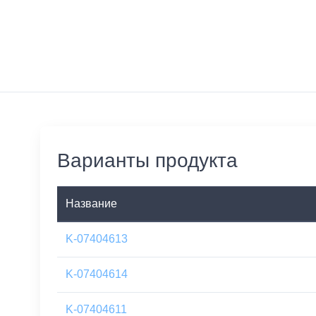
Варианты продукта
Название
K-07404613
K-07404614
K-07404611