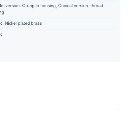
lel version: O-ring in housing, Conical version: thread
ing
ic, Nickel plated brass
ic