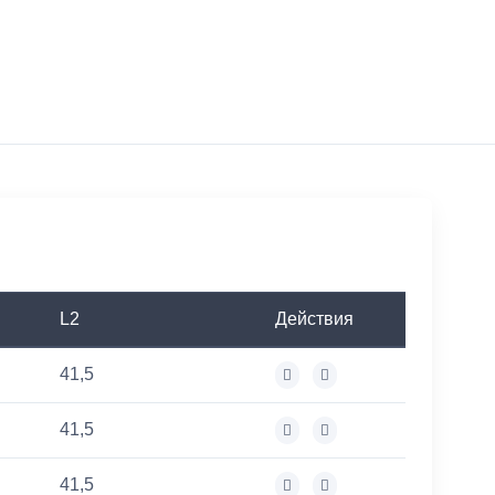
L2
Действия
41,5
41,5
41,5