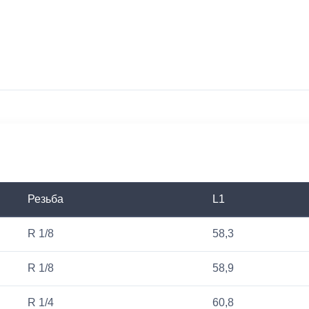
Резьба
L1
R 1/8
58,3
R 1/8
58,9
R 1/4
60,8