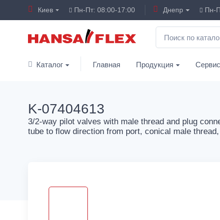
Киев
Пн-Пт: 08:00-17:00
Днепр
Пн-П
Каталог
Главная
Продукция
Серви
K-07404613
3/2-way pilot valves with male thread and plug conne
tube to flow direction from port, conical male thread