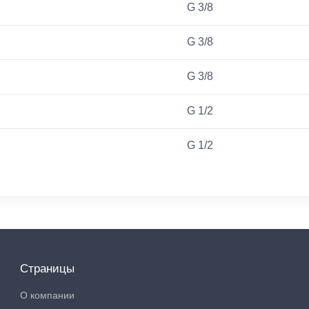
G 3/8
G 3/8
G 3/8
G 1/2
G 1/2
Страницы
О компании