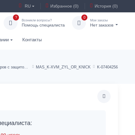
RU
Избранное (0)
История (0)
?
0
Возникли вопросы?
Мои заказы
Помощь специалиста
Нет заказов
ании
Контакты
Штуцеры адаптеров с защитой от перегиба - никелированная латунь
MAS_K-XVM_ZYL_OR_KNICK
K-07404256
ециалиста: