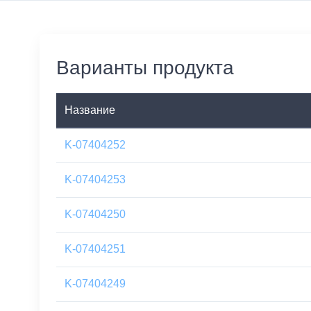
Варианты продукта
Название
K-07404252
K-07404253
K-07404250
K-07404251
K-07404249