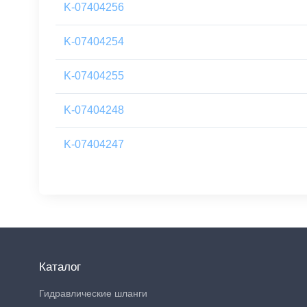
K-07404256
K-07404254
K-07404255
K-07404248
K-07404247
Каталог
Гидравлические шланги