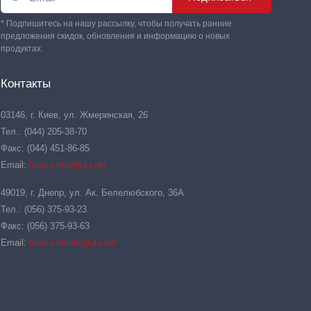
* Подпишитесь на нашу рассылку, чтобы получать ранние
предложения скидок, обновления и информацию о новых
продуктах.
Контакты
03146, г. Киев, ул. Жмеринская, 26
Тел.: (044) 205-38-70
Факс: (044) 451-86-85
Email:
hansa-flex@ukr.net
49019, г. Днепр, ул. Ак. Белелюбского, 36А
Тел.: (056) 375-93-23
Факс: (056) 375-93-63
Email:
hansa-flexdn@ukr.net