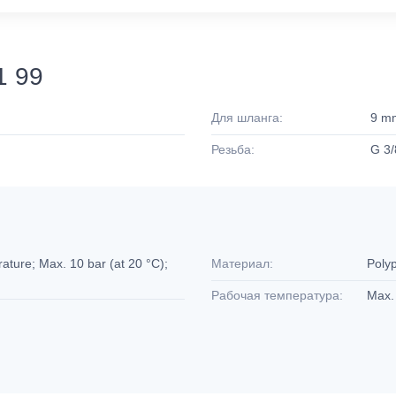
1 99
Для шланга:
9 m
Резьба:
G 3/
ture; Max. 10 bar (at 20 °C);
Материал:
Poly
Рабочая температура:
Max.