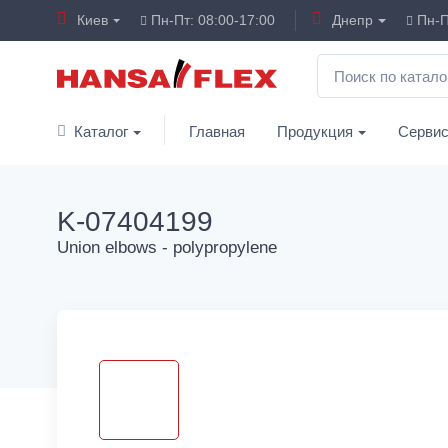
Киев
Пн-Пт: 08:00-17:00
Днепр
Пн-П
Каталог
Главная
Продукция
Серви
K-07404199
Union elbows - polypropylene