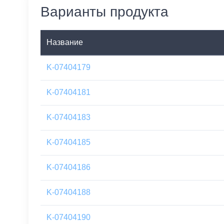
Варианты продукта
Название
K-07404179
K-07404181
K-07404183
K-07404185
K-07404186
K-07404188
K-07404190