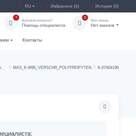
RU
Избранное (0)
История (0)
?
0
Возникли вопросы?
Мои заказы
Помощь специалиста
Нет заказов
ании
Контакты
Трубные фитинги »полипропилен«
MAS_K-W90_VERSCHR_POLYPROPYTEN
K-07404199
ециалиста: