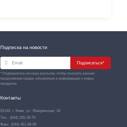
Подписка на новости
Подписаться*
* Подпишитесь на нашу рассылку, чтобы получать ранние
предложения скидок, обновления и информацию о новых
продуктах.
Контакты
03146, г. Киев, ул. Жмеринская, 26
Тел.: (044) 205-38-70
Факс: (044) 451-86-85