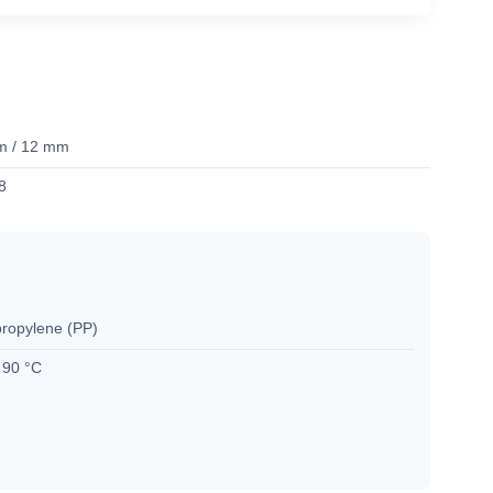
m / 12 mm
8
propylene (PP)
 90 °C