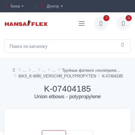
Киев
Днепр
?
0
Трубные фитинги »полипропилен«
MAS_K-W90_VERSCHR_POLYPROPYTEN
K-07404185
K-07404185
Union elbows - polypropylene