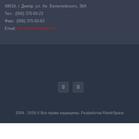
49019, г. Днепр, ул. Ак. Белелюбского, 36А
Тел.: (056) 375-93-23
Факс: (056) 375-93-63
Email:
hansa-flexdn@ukr.net
2004 - 2026 © Все права защищены. Разработка
RamirSpace