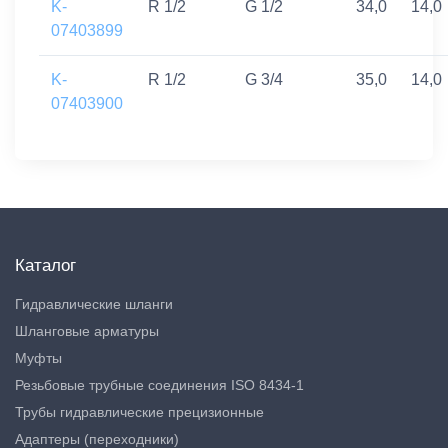
K-
R 1/2
G 1/2
34,0
14,0
07403899
K-
R 1/2
G 3/4
35,0
14,0
07403900
Каталог
Гидравлические шланги
Шланговые арматуры
Муфты
Резьбовые трубные соединения ISO 8434-1
Трубы гидравлические прецизионные
Адаптеры (переходники)