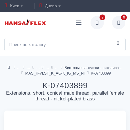
Киев
Днепр
?
0
Винтовые заглушки - никелированная латунь
MAS_K-VLST_K_AG-K_IG_MS_NI
K-07403899
K-07403899
Extensions, short, conical male thread, parallel female
thread - nickel-plated brass