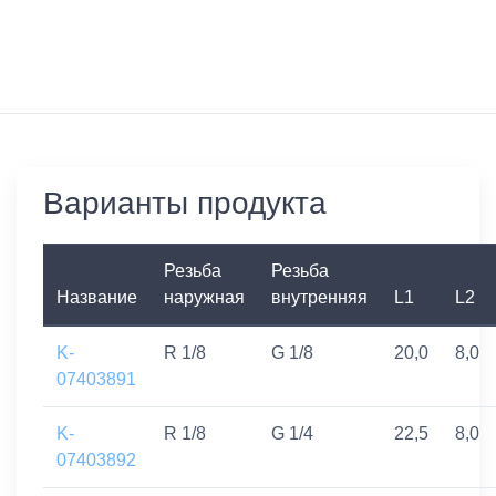
Варианты продукта
Резьба
Резьба
Название
наружная
внутренняя
L1
L2
K-
R 1/8
G 1/8
20,0
8,0
07403891
K-
R 1/8
G 1/4
22,5
8,0
07403892