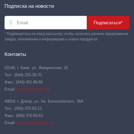
Подписка на новости
Подписаться*
* Подпишитесь на нашу рассылку, чтобы получать ранние предложения
скидок, обновления и информацию о новых продуктах.
Контакты
03146, г. Киев, ул. Жмеринская, 26
Тел.: (044) 205-38-70
Факс: (044) 451-86-85
Email:
hansa-flex@ukr.net
49019, г. Днепр, ул. Ак. Белелюбского, 36А
Тел.: (056) 375-93-23
Факс: (056) 375-93-63
Email:
hansa-flexdn@ukr.net