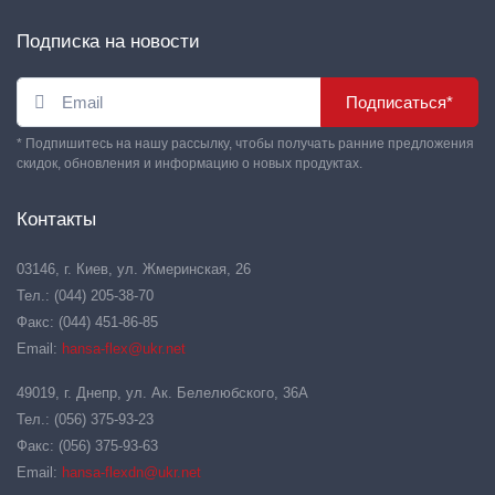
Подписка на новости
Подписаться*
* Подпишитесь на нашу рассылку, чтобы получать ранние предложения
скидок, обновления и информацию о новых продуктах.
Контакты
03146, г. Киев, ул. Жмеринская, 26
Тел.: (044) 205-38-70
Факс: (044) 451-86-85
Email:
hansa-flex@ukr.net
49019, г. Днепр, ул. Ак. Белелюбского, 36А
Тел.: (056) 375-93-23
Факс: (056) 375-93-63
Email:
hansa-flexdn@ukr.net