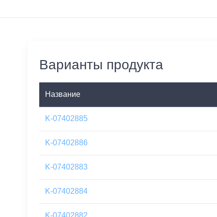
Варианты продукта
Название
K-07402885
K-07402886
K-07402883
K-07402884
K-07402882