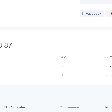
Facebook
8 87
SW:
22 
L2:
35.
L1:
53.
o +70 °C in water
Уплотнение:
Нитр