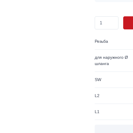
Резьба
для наружного Ø
шланга
SW
L2
L1