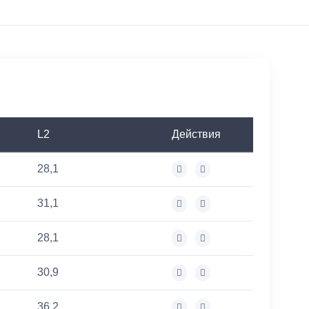
L2
Действия
28,1
31,1
28,1
30,9
36,2