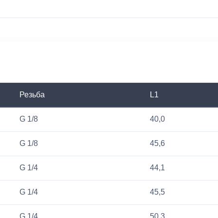
Резьба
L1
G 1/8
40,0
G 1/8
45,6
G 1/4
44,1
G 1/4
45,5
G 1/4
50,3