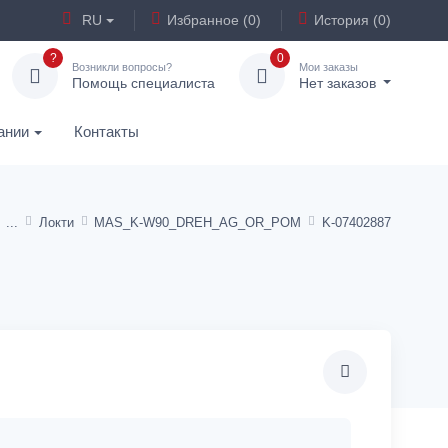
RU
Избранное (0)
История (0)
?
0
Возникли вопросы?
Мои заказы
Помощь специалиста
Нет заказов
ании
Контакты
Локти
MAS_K-W90_DREH_AG_OR_POM
K-07402887