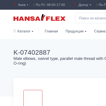
Киев
Пн-Пт: 08:00-17:00
Днепр
Пн-П
Каталог
Главная
Продукция
Серви
K-07402887
Male elbows, swivel type, parallel male thread with 
O-ring)