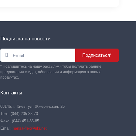
Подписка на новости
Подписаться*
* Подпишитесь на нашу рассылку, чтобы получать ранние
предложения скидок, обновления и информацию о новых
продуктах.
Контакты
03146, г. Киев, ул. Жмеринская, 26
Тел.: (044) 205-38-70
Факс: (044) 451-86-85
Email:
hansa-flex@ukr.net