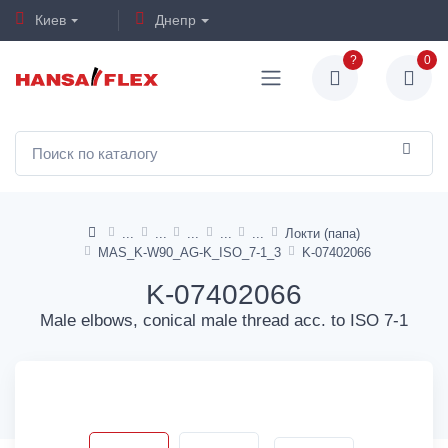
Киев
Днепр
?
0
Локти (папа)
MAS_K-W90_AG-K_ISO_7-1_3
K-07402066
K-07402066
Male elbows, conical male thread acc. to ISO 7-1