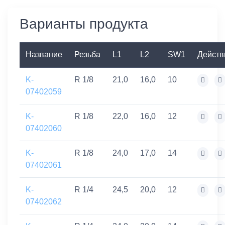
Варианты продукта
Название
Резьба
L1
L2
SW1
Действ
K-
R 1/8
21,0
16,0
10
07402059
K-
R 1/8
22,0
16,0
12
07402060
K-
R 1/8
24,0
17,0
14
07402061
K-
R 1/4
24,5
20,0
12
07402062