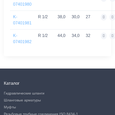
07401980
K-
R 1/2
38,0
30,0
27
07401981
K-
R 1/2
44,0
34,0
32
07401982
Каталог
Гидравлические шланги
Шланговые арматуры
Муфты
Резьбовые трубные соединения ISO 8434-1