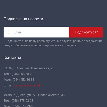
Подписка на новости
Подписаться*
* Подпишитесь на нашу рассылку, чтобы получать ранние предложения
скидок, обновления и информацию о новых продуктах.
Контакты
03146, г. Киев, ул. Жмеринская, 26
Тел.: (044) 205-38-70
Факс: (044) 451-86-85
Email:
hansa-flex@ukr.net
49019, г. Днепр, ул. Ак. Белелюбского, 36А
Тел.: (056) 375-93-23
Факс: (056) 375-93-63