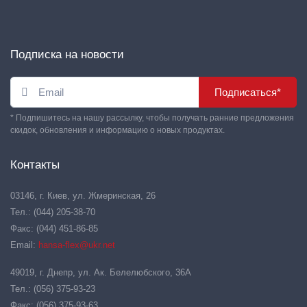
Подписка на новости
Подписаться*
* Подпишитесь на нашу рассылку, чтобы получать ранние предложения
скидок, обновления и информацию о новых продуктах.
Контакты
03146, г. Киев, ул. Жмеринская, 26
Тел.: (044) 205-38-70
Факс: (044) 451-86-85
Email:
hansa-flex@ukr.net
49019, г. Днепр, ул. Ак. Белелюбского, 36А
Тел.: (056) 375-93-23
Факс: (056) 375-93-63