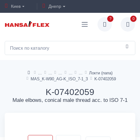
Киев
Днепр
?
0
Локти (папа)
MAS_K-W90_AG-K_ISO_7-1_3
K-07402059
K-07402059
Male elbows, conical male thread acc. to ISO 7-1