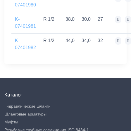
07401980
K-
R 1/2
38,0
30,0
27
07401981
K-
R 1/2
44,0
34,0
32
07401982
Каталог
Гидравлические шланги
Шланговые арматуры
Муфты
Резьбовые трубные соединения ISO 8434-1