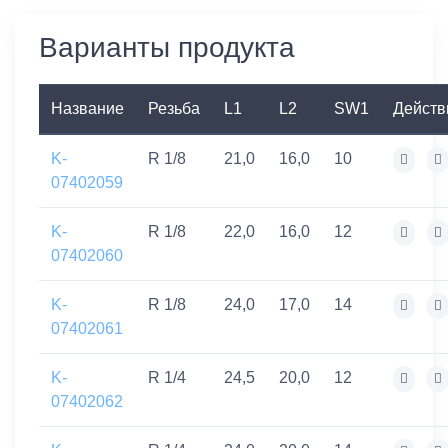
Варианты продукта
Название
Резьба
L1
L2
SW1
Действ
K-
R 1/8
21,0
16,0
10
07402059
K-
R 1/8
22,0
16,0
12
07402060
K-
R 1/8
24,0
17,0
14
07402061
K-
R 1/4
24,5
20,0
12
07402062