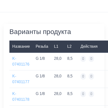
Варианты продукта
Название
Резьба
L1
L2
Действия
K-
G 1/8
28,0
8,5
07401176
K-
G 1/8
28,0
8,5
07401177
K-
G 1/8
28,0
8,5
07401178