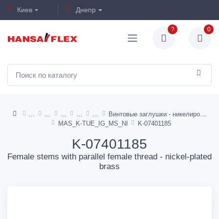
Киев
Днепр
?
0
Винтовые заглушки - никелированная латунь
MAS_K-TUE_IG_MS_NI
K-07401185
K-07401185
Female stems with parallel female thread - nickel-plated
brass