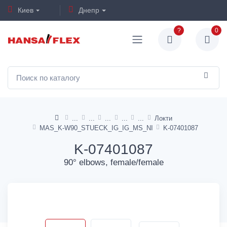
Киев
Днепр
?
0
Локти
MAS_K-W90_STUECK_IG_IG_MS_NI
K-07401087
K-07401087
90° elbows, female/female