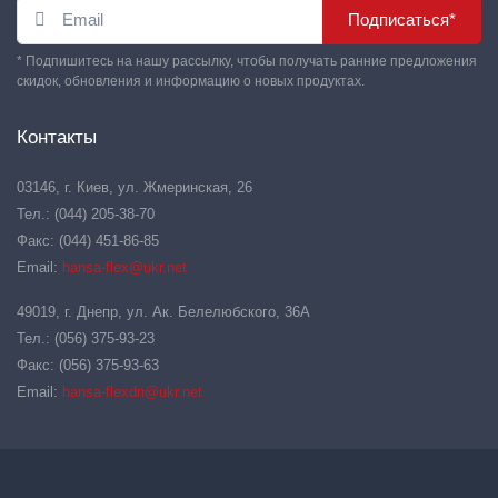
Подписаться*
* Подпишитесь на нашу рассылку, чтобы получать ранние предложения
скидок, обновления и информацию о новых продуктах.
Контакты
03146, г. Киев, ул. Жмеринская, 26
Тел.: (044) 205-38-70
Факс: (044) 451-86-85
Email:
hansa-flex@ukr.net
49019, г. Днепр, ул. Ак. Белелюбского, 36А
Тел.: (056) 375-93-23
Факс: (056) 375-93-63
Email:
hansa-flexdn@ukr.net