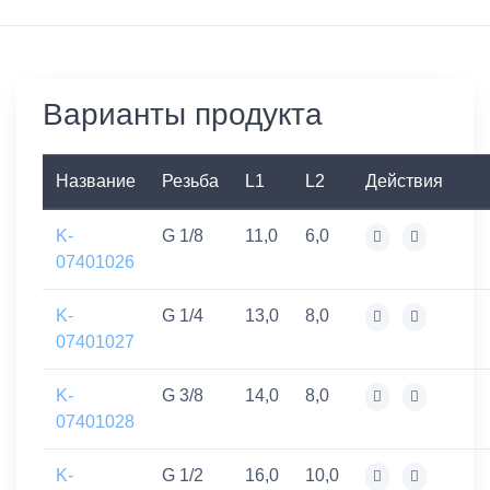
Варианты продукта
Название
Резьба
L1
L2
Действия
K-
G 1/8
11,0
6,0
07401026
K-
G 1/4
13,0
8,0
07401027
K-
G 3/8
14,0
8,0
07401028
K-
G 1/2
16,0
10,0