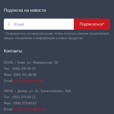
Подписка на новости
Подписаться*
* Подпишитесь на нашу рассылку, чтобы получать ранние предложения
скидок, обновления и информацию о новых продуктах.
Контакты
03146, г. Киев, ул. Жмеринская, 26
Тел.: (044) 205-38-70
Факс: (044) 451-86-85
Email:
hansa-flex@ukr.net
49019, г. Днепр, ул. Ак. Белелюбского, 36А
Тел.: (056) 375-93-23
Факс: (056) 375-93-63
Email:
hansa-flexdn@ukr.net