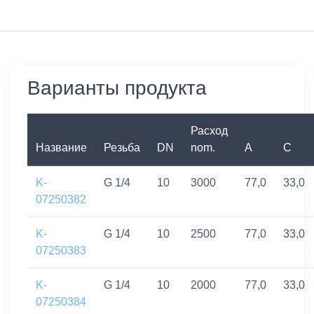
Варианты продукта
Расход
Название
Резьба
DN
nom.
A
C
K-
G 1/4
10
3000
77,0
33,0
07250382
K-
G 1/4
10
2500
77,0
33,0
07250383
K-
G 1/4
10
2000
77,0
33,0
07250384