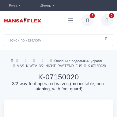
Киев
Днепр
?
0
Клапаны с педальным управлением
MAS_K-WFV_3/2_NICHT_RASTEND_FUS
K-07150020
K-07150020
3/2-way foot-operated valves (monostable, non-
latching, with foot guard)