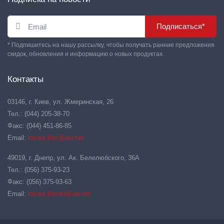
Подписаться*
* Подпишитесь на нашу рассылку, чтобы получать ранние предложения
скидок, обновления и информацию о новых продуктах.
Контакты
03146, г. Киев, ул. Жмеринская, 26
Тел.: (044) 205-38-70
Факс: (044) 451-86-85
Email:
hansa-flex@ukr.net
49019, г. Днепр, ул. Ак. Белелюбского, 36А
Тел.: (056) 375-93-23
Факс: (056) 375-93-63
Email:
hansa-flexdn@ukr.net