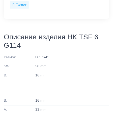
Twitter
Описание изделия HK TSF 6
G114
Резьба:
G 1.1/4"
SW:
50 mm
B:
16 mm
B:
16 mm
A:
33 mm