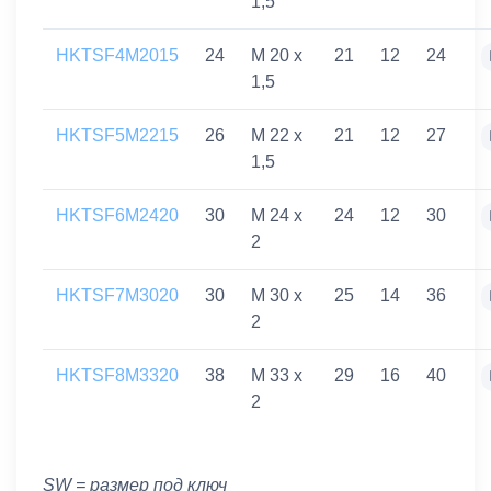
1,5
HKTSF4M2015
24
M 20 x
21
12
24
1,5
HKTSF5M2215
26
M 22 x
21
12
27
1,5
HKTSF6M2420
30
M 24 x
24
12
30
2
HKTSF7M3020
30
M 30 x
25
14
36
2
HKTSF8M3320
38
M 33 x
29
16
40
2
SW = размер под ключ