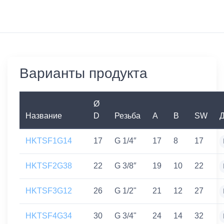
Варианты продукта
Ø
Название
D
Резьба
A
B
SW
Д
HKTSF1G14
17
G 1/4″
17
8
17
HKTSF2G38
22
G 3/8″
19
10
22
HKTSF3G12
26
G 1/2"
21
12
27
HKTSF4G34
30
G 3/4"
24
14
32