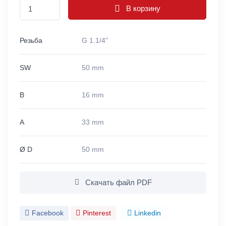
В корзину
Резьба
G 1.1/4"
SW
50 mm
B
16 mm
A
33 mm
Ø D
50 mm
Скачать файл PDF
Facebook
Pinterest
Linkedin