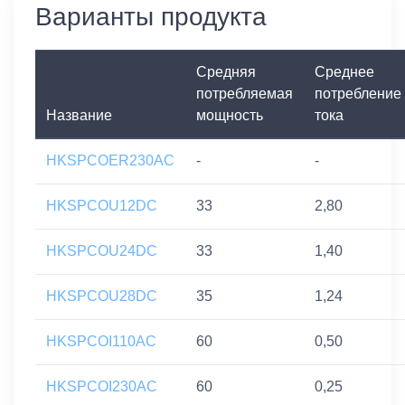
Варианты продукта
Средняя
Среднее
потребляемая
потребление
Название
мощность
тока
HKSPCOER230AC
-
-
HKSPCOU12DC
33
2,80
HKSPCOU24DC
33
1,40
HKSPCOU28DC
35
1,24
HKSPCOI110AC
60
0,50
HKSPCOI230AC
60
0,25