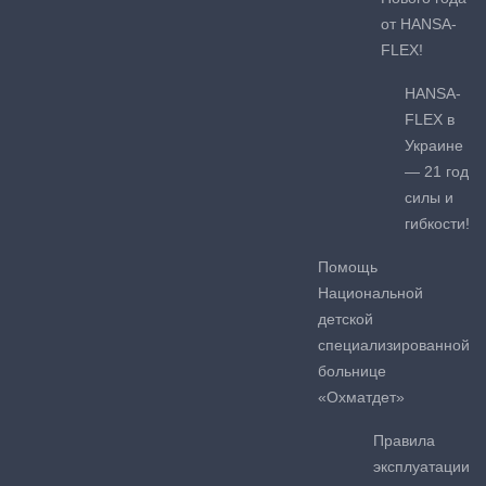
от HANSA-
FLEX!
HANSA-
FLEX в
Украине
— 21 год
силы и
гибкости!
Помощь
Национальной
детской
специализированной
больнице
«Охматдет»
Правила
эксплуатации