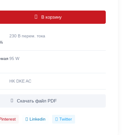
В корзину
230 В перем. тока
 %
емая
95 W
HK DKE AC
Скачать файл PDF
Pinterest
Linkedin
Twitter