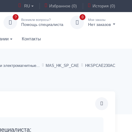
RU
Избранное (0)
История (0)
?
0
Возникли вопросы?
Мои заказы
Помощь специалиста
Нет заказов
ании
Контакты
и электромагнитные
MAS_HK_SP_CAE
HKSPCAE230AC
ециалиста: