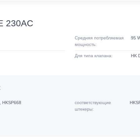
E 230AC
Средняя потребляемая
95 
мощность:
Для типа клапана:
HK 
C
, HKSP668
соответствующие
HKSP
штекеры: