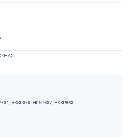
W
DKE AC
664, HKSP666, HKSP667, HKSP668