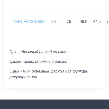
HKPCFC12NS020
90
76
49,8
44,5
7
Qвх - объемный расход на входе
Qмакс - макс. объемный расход
Qмин - мин. объемный расход для функции
регулирования