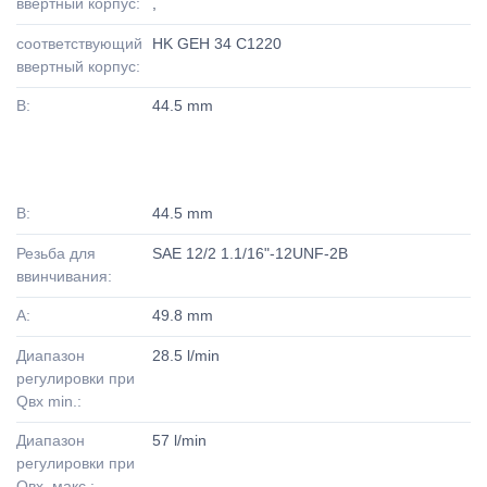
ввертный корпус:
,
соответствующий
HK GEH 34 C1220
ввертный корпус:
B:
44.5 mm
B:
44.5 mm
Резьба для
SAE 12/2 1.1/16"-12UNF-2B
ввинчивания:
A:
49.8 mm
Диапазон
28.5 l/min
регулировки при
Qвх min.:
Диапазон
57 l/min
регулировки при
Qвх. макс.: