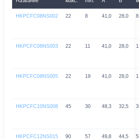
Название
макс.
min.
A
B
м
HKPCFC08NS002
22
8
41,0
28,0
8
HKPCFC08NS003
22
11
41,0
28,0
1
HKPCFC08NS005
22
19
41,0
28,0
1
HKPCFC10NS008
45
30
48,3
32,5
3
HKPCFC12NS015
90
57
49,8
44,5
5