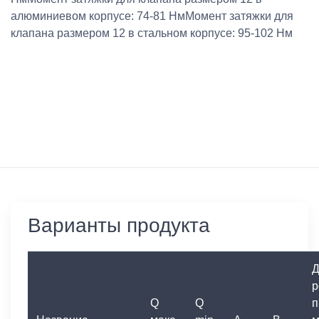
алюминиевом корпусе: 74-81 НмМомент затяжки для
клапана размером 12 в стальном корпусе: 95-102 Нм
Варианты продукта
Д
р
Q
Q
п