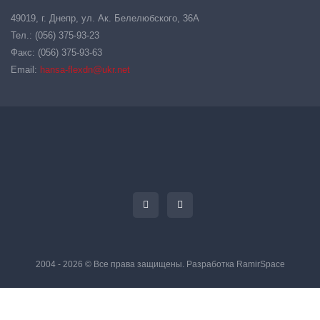
49019, г. Днепр, ул. Ак. Белелюбского, 36А
Тел.: (056) 375-93-23
Факс: (056) 375-93-63
Email:
hansa-flexdn@ukr.net
2004 - 2026 © Все права защищены. Разработка
RamirSpace