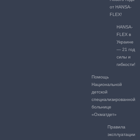
от HANSA-
FLEX!
HANSA-
FLEX в
Украине
— 21 год
силы и
гибкости!
Помощь
Национальной
детской
специализированной
больнице
«Охматдет»
Правила
эксплуатации