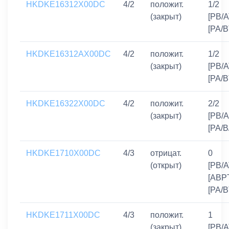
HKDKE16312X00DC
4/2
положит.
1/2
(закрыт)
[PB/A
[PA/B
HKDKE16312AX00DC
4/2
положит.
1/2
(закрыт)
[PB/A
[PA/B
HKDKE16322X00DC
4/2
положит.
2/2
(закрыт)
[PB/A
[PA/B
HKDKE1710X00DC
4/3
отрицат.
0
(открыт)
[PB/A
[ABPT
[PA/B
HKDKE1711X00DC
4/3
положит.
1
(закрыт)
[PB/A