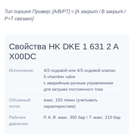
Тип поршня Пример: [A/B/PT] = [A закрыт / B закрыт /
P+T связано]
Свойства HK DKE 1 631 2 A
X00DC
Исполнение:
4/2-ходовой или 4/3-ходовой клапан
5-chamber valve
с аварийным ручным управлением
для катушек постоянного тока
Объемный
макс. 150 л/мин (учитывать
поток:
характеристики)
Рабочее
P, A, B: макс. 350 бар / T: макс. 210 бар
давление: