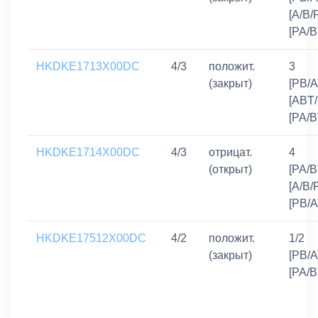
[A/B/P
[PA/B
HKDKE1713X00DC
4/3
положит.
3
(закрыт)
[PB/A
[ABT/
[PA/B
HKDKE1714X00DC
4/3
отрицат.
4
(открыт)
[PA/B
[A/B/
[PB/A
HKDKE17512X00DC
4/2
положит.
1/2
(закрыт)
[PB/A
[PA/B