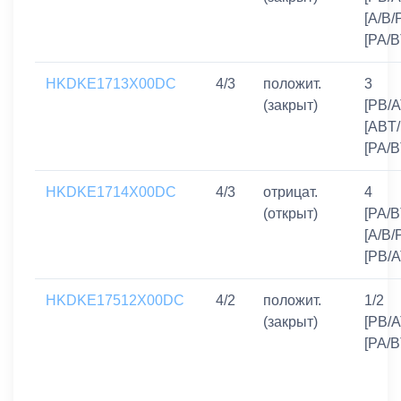
[A/B/P
[PA/B
HKDKE1713X00DC
4/3
положит.
3
(закрыт)
[PB/A
[ABT/
[PA/B
HKDKE1714X00DC
4/3
отрицат.
4
(открыт)
[PA/B
[A/B/
[PB/A
HKDKE17512X00DC
4/2
положит.
1/2
(закрыт)
[PB/A
[PA/B