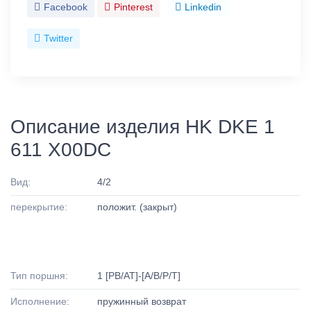
Facebook
Pinterest
Linkedin
Twitter
Описание изделия HK DKE 1
611 X00DC
Вид:
4/2
перекрытие:
положит. (закрыт)
Тип поршня:
1 [PB/AT]-[A/B/P/T]
Исполнение:
пружинный возврат