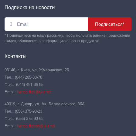
Подписка на новости
Подписаться*
* Подпишитесь на нашу рассылку, чтобы получать ранние предложения
скидок, обновления и информацию о новых продуктах.
Контакты
03146, г. Киев, ул. Жмеринская, 26
Тел.: (044) 205-38-70
Факс: (044) 451-86-85
Email:
hansa-flex@ukr.net
49019, г. Днепр, ул. Ак. Белелюбского, 36А
Тел.: (056) 375-93-23
Факс: (056) 375-93-63
Email:
hansa-flexdn@ukr.net