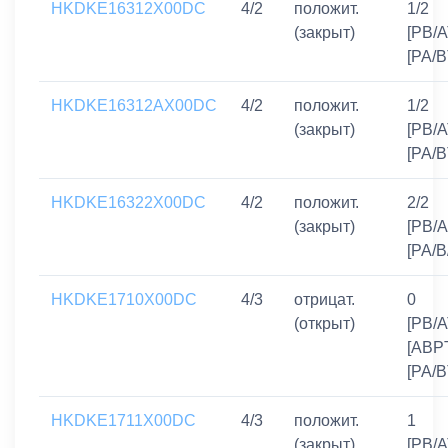
HKDKE16312X00DC
4/2
положит.
1/2
(закрыт)
[PB/A
[PA/B
HKDKE16312AX00DC
4/2
положит.
1/2
(закрыт)
[PB/A
[PA/B
HKDKE16322X00DC
4/2
положит.
2/2
(закрыт)
[PB/A
[PA/B
HKDKE1710X00DC
4/3
отрицат.
0
(открыт)
[PB/A
[ABPT
[PA/B
HKDKE1711X00DC
4/3
положит.
1
(закрыт)
[PB/A