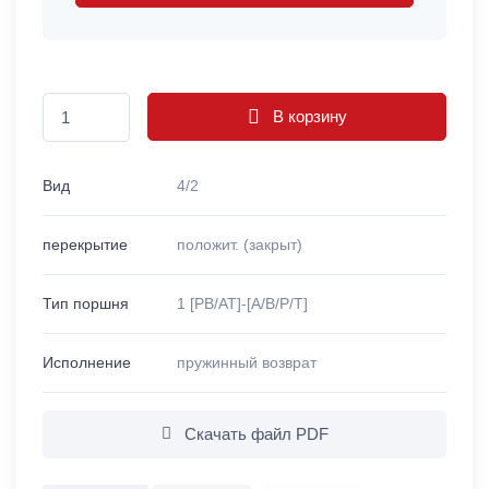
В корзину
Вид
4/2
перекрытие
положит. (закрыт)
Тип поршня
1 [PB/AT]-[A/B/P/T]
Исполнение
пружинный возврат
Скачать файл PDF