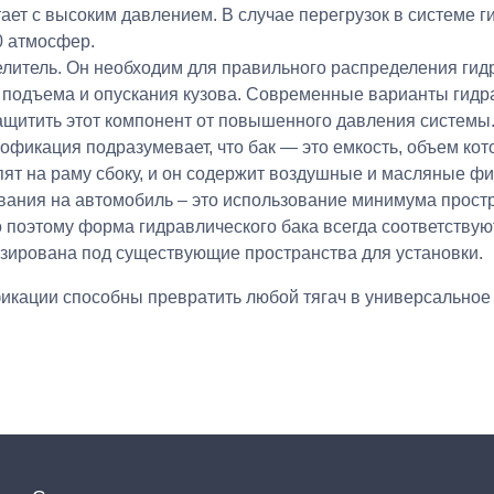
тает с высоким давлением. В случае перегрузок в системе 
0 атмосфер.
литель. Он необходим для правильного распределения гид
подъема и опускания кузова. Современные варианты гидр
ащитить этот компонент от повышенного давления системы
офикация подразумевает, что бак — это емкость, объем кото
епят на раму сбоку, и он содержит воздушные и масляные ф
вания на автомобиль – это использование минимума прост
поэтому форма гидравлического бака всегда соответствую
зирована под существующие пространства для установки.
кации способны превратить любой тягач в универсальное