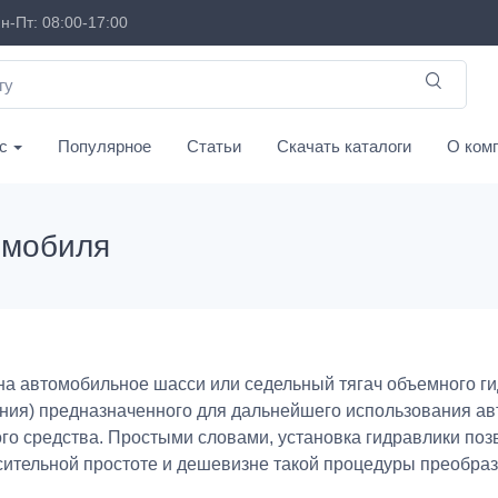
н-Пт: 08:00-17:00
с
Популярное
Статьи
Скачать каталоги
О ком
омобиля
 на автомобильное шасси или седельный тягач объемного г
ния) предназначенного для дальнейшего использования ав
го средства. Простыми словами, установка гидравлики поз
сительной простоте и дешевизне такой процедуры преобра