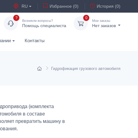
RU
Избранное (0)
История (0)
?
0
Возникли вопросы?
Мои заказы
Помощь специалиста
Нет заказов
пании
Контакты
Гидрофикация грузового автомобиля
идропривода (комплекта
томобиля в составе
воляет превратить машину в
зования.