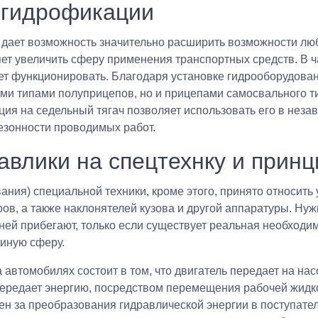
 гидрофикации
дает возможность значительно расширить возможности люб
ет увеличить сферу применения транспортных средств. В ч
ет функционировать. Благодаря установке гидрооборудова
ыми типами полуприцепов, но и прицепами самосвального ти
ция на седельный тягач позволяет использовать его в неза
сезонности проводимых работ.
авлики на спецтехнку и принц
ния) специальной техники, кроме этого, принято относить
в, а также наклонятелей кузова и другой аппаратуры. Нужн
 ней прибегают, только если существует реальная необход
 иную сферу.
 автомобилях состоит в том, что двигатель передает на н
 передает энергию, посредством перемещения рабочей жидко
ен за преобразования гидравлической энергии в поступате