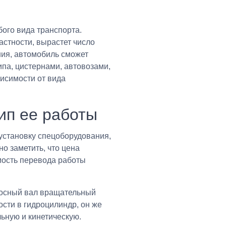
ого вида транспорта.
астности, вырастет число
ния, автомобиль сможет
па, цистернами, автовозами,
висимости от вида
ип ее работы
 установку спецоборудования,
о заметить, что цена
имость перевода работы
асосный вал вращательный
сти в гидроцилиндр, он же
льную и кинетическую.