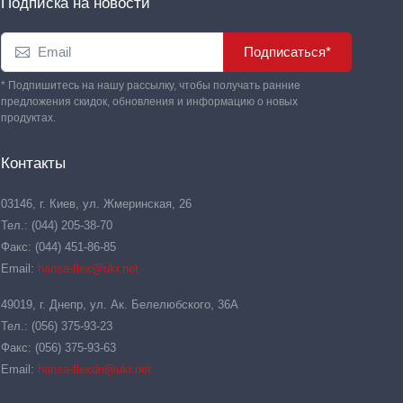
Подписка на новости
Подписаться*
* Подпишитесь на нашу рассылку, чтобы получать ранние
предложения скидок, обновления и информацию о новых
продуктах.
Контакты
03146, г. Киев, ул. Жмеринская, 26
Тел.: (044) 205-38-70
Факс: (044) 451-86-85
Email:
hansa-flex@ukr.net
49019, г. Днепр, ул. Ак. Белелюбского, 36А
Тел.: (056) 375-93-23
Факс: (056) 375-93-63
Email:
hansa-flexdn@ukr.net