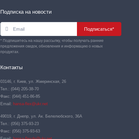
Подписка на новости
Подписаться*
* Подпишитесь на нашу рассылку, чтобы получать ранние
предложения скидок, обновления и информацию о новых
продуктах.
Контакты
03146, г. Киев, ул. Жмеринская, 26
Тел.: (044) 205-38-70
Факс: (044) 451-86-85
Email:
hansa-flex@ukr.net
49019, г. Днепр, ул. Ак. Белелюбского, 36А
Тел.: (056) 375-93-23
Факс: (056) 375-93-63
Email:
hansa-flexdn@ukr.net