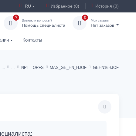
RU
Избранное (0)
История (0)
?
0
Возникли вопросы?
Мои заказы
Помощь специалиста
Нет заказов
ании
Контакты
NPT - ORFS
MAS_GE_HN_HJOF
GEHN16HJOF
ециалиста: