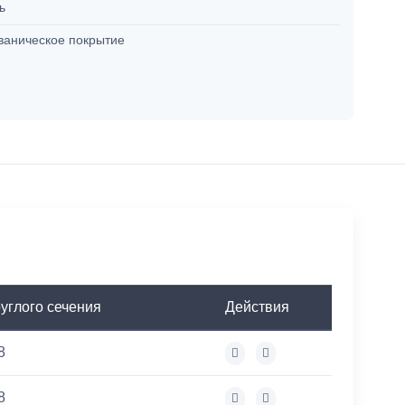
ль
ваническое покрытие
углого сечения
Действия
8
8