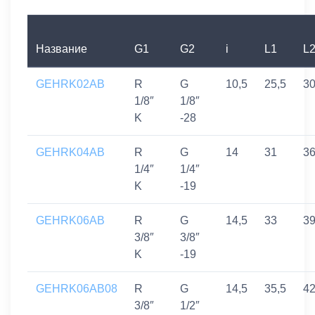
Название
G1
G2
i
L1
L
GEHRK02AB
R
G
10,5
25,5
3
1/8″
1/8″
K
-28
GEHRK04AB
R
G
14
31
3
1/4″
1/4″
K
-19
GEHRK06AB
R
G
14,5
33
39
3/8″
3/8″
K
-19
GEHRK06AB08
R
G
14,5
35,5
42
3/8″
1/2″