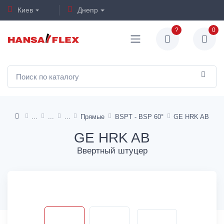
Киев
Днепр
?
0
Прямые
BSPT - BSP 60°
GE HRK AB
GE HRK AB
Ввертный штуцер