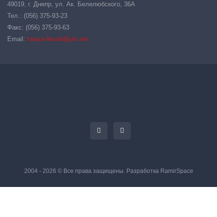
49019, г. Днепр, ул. Ак. Белелюбского, 36А
Тел.: (056) 375-93-23
Факс: (056) 375-93-63
Email:
hansa-flexdn@ukr.net
2004 - 2026 © Все права защищены. Разработка
RamirSpace