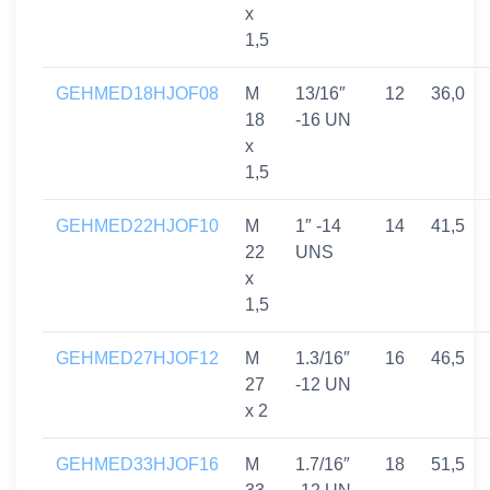
x
1,5
GEHMED18HJOF08
M
13/16″
12
36,0
18
-16 UN
x
1,5
GEHMED22HJOF10
M
1″ -14
14
41,5
22
UNS
x
1,5
GEHMED27HJOF12
M
1.3/16″
16
46,5
27
-12 UN
x 2
GEHMED33HJOF16
M
1.7/16″
18
51,5