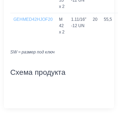
33
-12 UN
x 2
GEHMED42HJOF20
M
1.11/16″
20
55,5
42
-12 UN
x 2
SW = размер под ключ
Схема продукта