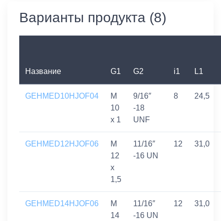
Варианты продукта (8)
Название
G1
G2
i1
L1
GEHMED10HJOF04
M
9/16″
8
24,5
10
-18
x 1
UNF
GEHMED12HJOF06
M
11/16″
12
31,0
12
-16 UN
x
1,5
GEHMED14HJOF06
M
11/16″
12
31,0
14
-16 UN