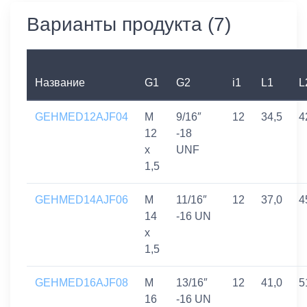
Варианты продукта (7)
Название
G1
G2
i1
L1
L
GEHMED12AJF04
M
9/16″
12
34,5
4
12
-18
x
UNF
1,5
GEHMED14AJF06
M
11/16″
12
37,0
4
14
-16 UN
x
1,5
GEHMED16AJF08
M
13/16″
12
41,0
5
16
-16 UN