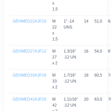
x
1,5
GEHMED22AJF10
M
1″ -14
14
51,0
6
22
UNS
x
1,5
GEHMED27AJF12
M
1.3/16″
16
54,0
6
27
-12 UN
x 2
GEHMED33AJF16
M
1.7/16″
18
60,5
7
33
-12 UN
x 2
GEHMED42AJF20
M
1.11/16″
20
63,0
7
42
-12 UN