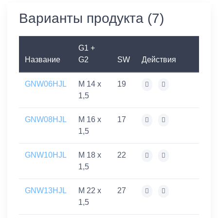
Варианты продукта (7)
G1 +
Название
G2
SW
Действия
GNW06HJL
M 14 x
19
1,5
GNW08HJL
M 16 x
17
1,5
GNW10HJL
M 18 x
22
1,5
GNW13HJL
M 22 x
27
1,5