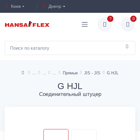
Киев
Днепр
?
0
Прямые
JIS - JIS
G HJL
G HJL
Соединительный штуцер