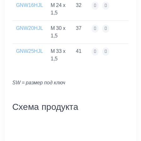
GNW16HJL
M 24 x
32
1,5
GNW20HJL
M 30 x
37
1,5
GNW25HJL
M 33 x
41
1,5
SW = размер под ключ
Схема продукта