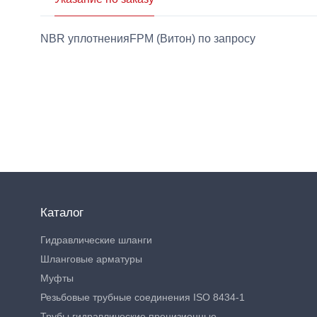
NBR уплотненияFPM (Витон) по запросу
Каталог
Гидравлические шланги
Шланговые арматуры
Муфты
Резьбовые трубные соединения ISO 8434-1
Трубы гидравлические прецизионные