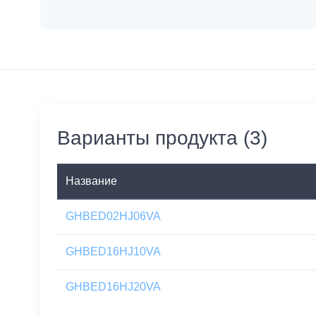
Варианты продукта (3)
Название
GHBED02HJ06VA
GHBED16HJ10VA
GHBED16HJ20VA