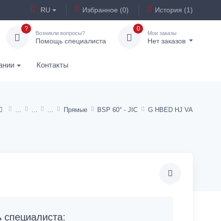
RU
Избранное (0)
История (1)
?
0
Возникли вопросы?
Мои заказы
Помощь специалиста
Нет заказов
ании
Контакты
Прямые
BSP 60° - JIC
G HBED HJ VA
специалиста: