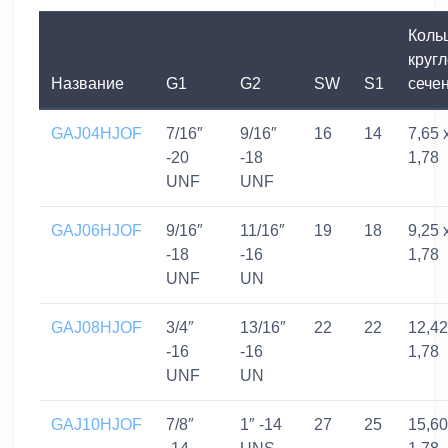
Коль
кругл
Название
G1
G2
SW
S1
сече
GAJ04HJOF
7/16″
9/16″
16
14
7,65 
-20
-18
1,78
UNF
UNF
GAJ06HJOF
9/16″
11/16″
19
18
9,25 
-18
-16
1,78
UNF
UN
GAJ08HJOF
3/4″
13/16″
22
22
12,42
-16
-16
1,78
UNF
UN
GAJ10HJOF
7/8″
1″ -14
27
25
15,60