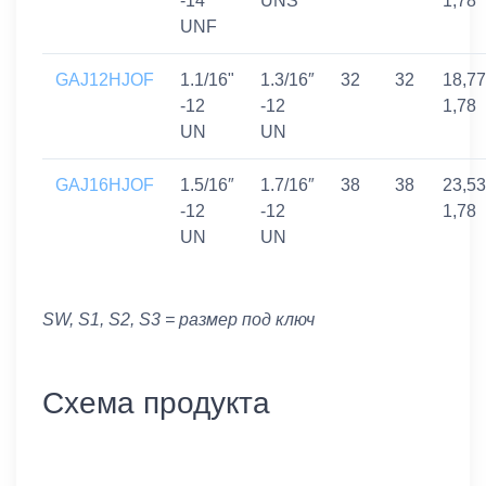
-14
UNS
1,78
UNF
GAJ12HJOF
1.1/16"
1.3/16″
32
32
18,77
-12
-12
1,78
UN
UN
GAJ16HJOF
1.5/16″
1.7/16″
38
38
23,53
-12
-12
1,78
UN
UN
SW, S1, S2, S3 = размер под ключ
Схема продукта