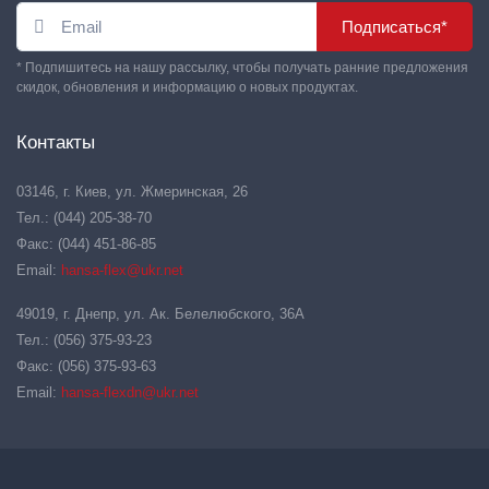
Подписаться*
* Подпишитесь на нашу рассылку, чтобы получать ранние предложения
скидок, обновления и информацию о новых продуктах.
Контакты
03146, г. Киев, ул. Жмеринская, 26
Тел.: (044) 205-38-70
Факс: (044) 451-86-85
Email:
hansa-flex@ukr.net
49019, г. Днепр, ул. Ак. Белелюбского, 36А
Тел.: (056) 375-93-23
Факс: (056) 375-93-63
Email:
hansa-flexdn@ukr.net