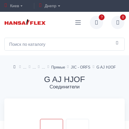
Киев
Днепр
?
0
Прямые
JIC - ORFS
G AJ HJOF
G AJ HJOF
Соединители