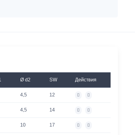
1
Ø d2
SW
Действия
4,5
12
4,5
14
10
17