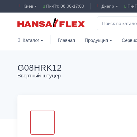
Киев
Пн-Пт: 08:00-17:00
Днепр
Пн-П
Каталог
Главная
Продукция
Серви
G08HRK12
Ввертный штуцер