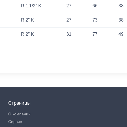
R 1.1/2″ K
27
66
38
R 2″ K
27
73
38
R 2″ K
31
77
49
Страницы
О компании
Сервис