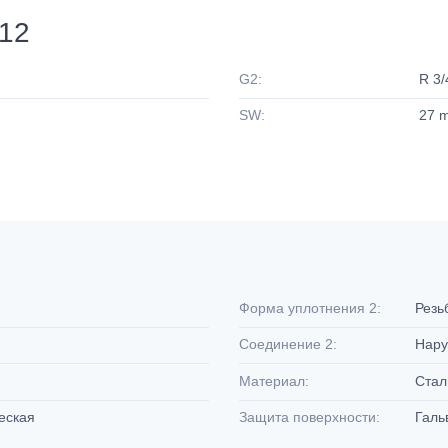
12
G2:
R 3/
SW:
27 
Форма уплотнения 2:
Резь
Соединение 2:
Нару
Материал:
Ста
ческая
Защита поверхности:
Галь