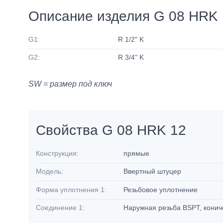
Описание изделия G 08 HRK 
G1:
R 1/2" K
G2:
R 3/4" K
SW = размер под ключ
Свойства G 08 HRK 12
Конструкция:
прямые
Модель:
Ввертный штуцер
Форма уплотнения 1:
Резьбовое уплотнение
Соединение 1:
Наружная резьба BSPT, кони