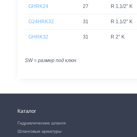
GHRK24
27
R 1.1/2″ K
G24HRK32
31
R 1.1/2″ K
GHRK32
31
R 2″ K
SW = размер под ключ
Каталог
Гидравлические шланги
Шланговые арматуры