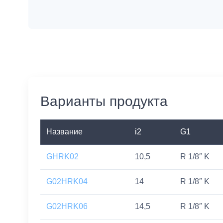
Варианты продукта
Название
i2
G1
GHRK02
10,5
R 1/8″ K
G02HRK04
14
R 1/8″ K
G02HRK06
14,5
R 1/8″ K