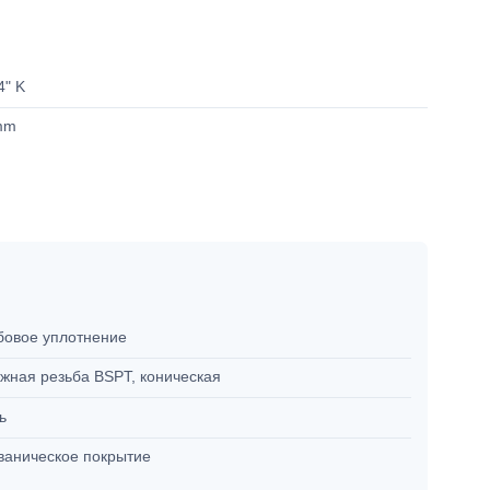
4" K
mm
бовое уплотнение
жная резьба BSPT, коническая
ль
ваническое покрытие