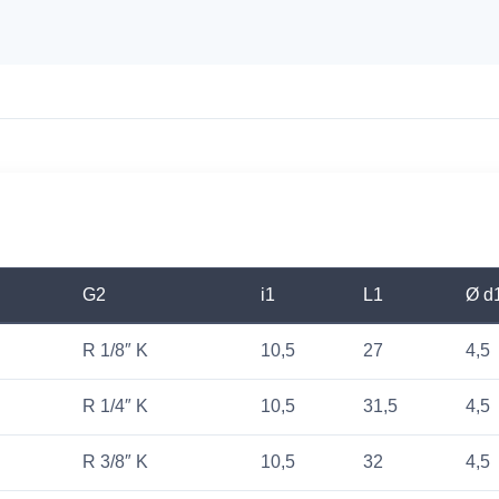
G2
i1
L1
Ø d
R 1/8″ K
10,5
27
4,5
R 1/4″ K
10,5
31,5
4,5
R 3/8″ K
10,5
32
4,5