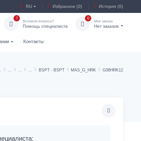
RU
Избранное (0)
История (0)
?
0
Возникли вопросы?
Мои заказы
Помощь специалиста
Нет заказов
ании
Контакты
BSPT - BSPT
MAS_G_HRK
G08HRK12
ециалиста: