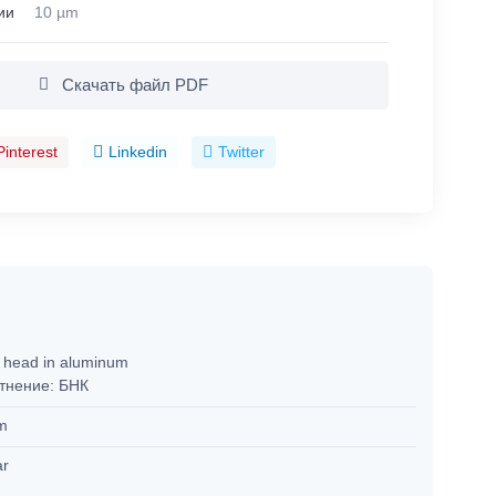
ии
10 µm
Скачать файл PDF
Pinterest
Linkedin
Twitter
r head in aluminum
тнение: БНК
m
ar