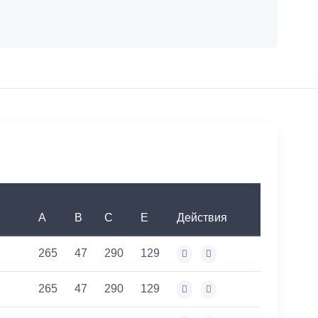
A
B
C
E
Действия
265
47
290
129
265
47
290
129