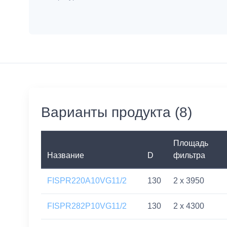
Варианты продукта (8)
Площадь
Название
D
фильтра
FISPR220A10VG11/2
130
2 x 3950
FISPR282P10VG11/2
130
2 x 4300