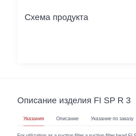
Схема продукта
Описание изделия FI SP R 3
Указания
Описание
Указание по заказу
For utilization as a suction filter a suction filter head 