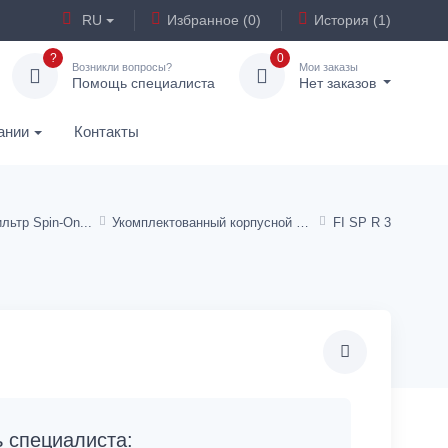
RU
Избранное (0)
История (1)
?
0
Возникли вопросы?
Мои заказы
Помощь специалиста
Нет заказов
ании
Контакты
льтр Spin-On
Укомплектованный корпусной фильтр Spin-On
FI SP R 3
специалиста: