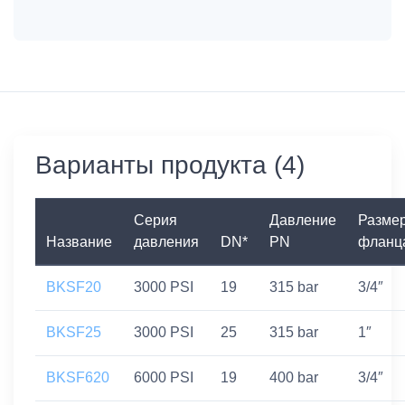
Варианты продукта (4)
Серия
Давление
Разме
Название
давления
DN*
PN
фланц
BKSF20
3000 PSI
19
315 bar
3/4″
BKSF25
3000 PSI
25
315 bar
1″
BKSF620
6000 PSI
19
400 bar
3/4″