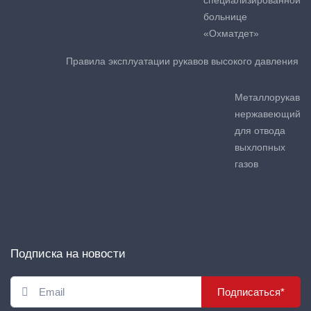
специализированной
больнице
«Охматдет»
Правила эксплуатации рукавов высокого давления
Металлорукав
нержавеющий
для отвода
выхлопных
газов
Подписка на новости
Подписаться*