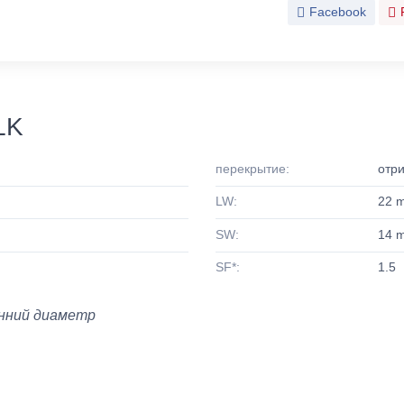
Facebook
LK
перекрытие:
отри
LW:
22 
SW:
14 
SF*:
1.5
нний диаметр