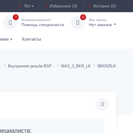
RU
Избранное (0)
История (0)
?
0
Возникли вопросы?
Мои заказы
Помощь специалиста
Нет заказов
ании
Контакты
Внутренняя резьба BSP
MAS_3_BKR_LK
3BKR25LK
ециалиста: