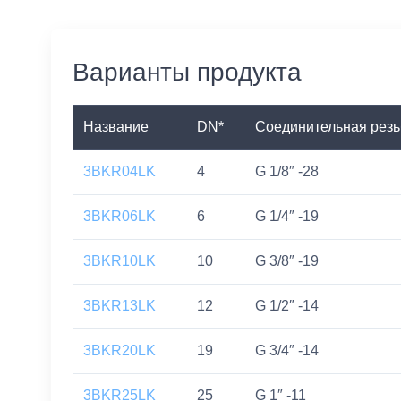
Варианты продукта
Название
DN*
Соединительная резь
3BKR04LK
4
G 1/8″ -28
3BKR06LK
6
G 1/4″ -19
3BKR10LK
10
G 3/8″ -19
3BKR13LK
12
G 1/2″ -14
3BKR20LK
19
G 3/4″ -14
3BKR25LK
25
G 1″ -11