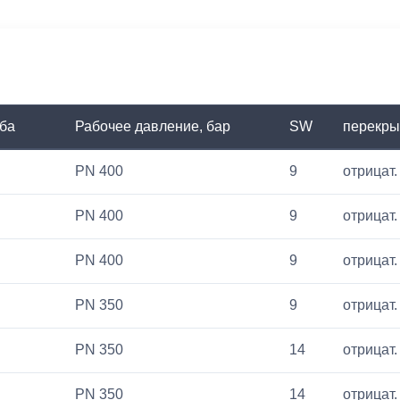
ба
Рабочее давление, бар
SW
перекры
PN 400
9
отрицат.
PN 400
9
отрицат.
PN 400
9
отрицат.
PN 350
9
отрицат.
PN 350
14
отрицат.
PN 350
14
отрицат.