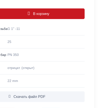
В корзину
езьба
G 1" -11
25
 бар
PN 350
отрицат. (открыт)
22 mm
Скачать файл PDF