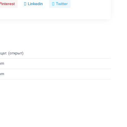
Pinterest
Linkedin
Twitter
цат. (открыт)
mm
mm