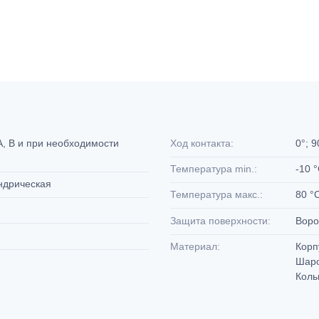
, B и при необходимости
Ход контакта:
0°; 
Температура min.:
-10 
индрическая
Температура макс.:
80 °
Защита поверхности:
Вор
Материал:
Корп
Шаро
Коль