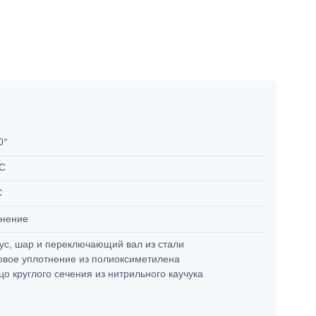
90°
°C
C
онение
ус, шар и переключающий вал из стали
вое уплотнение из полиоксиметилена
цо круглого сечения из нитрильного каучука