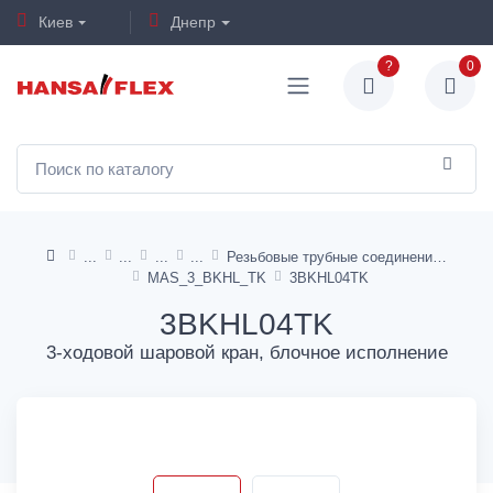
Киев
Днепр
?
0
Резьбовые трубные соединения 24° DIN 2353
MAS_3_BKHL_TK
3BKHL04TK
3BKHL04TK
3-ходовой шаровой кран, блочное исполнение