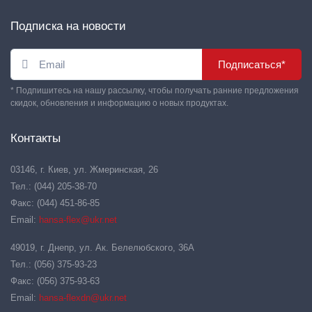
Подписка на новости
Подписаться*
* Подпишитесь на нашу рассылку, чтобы получать ранние предложения
скидок, обновления и информацию о новых продуктах.
Контакты
03146, г. Киев, ул. Жмеринская, 26
Тел.: (044) 205-38-70
Факс: (044) 451-86-85
Email:
hansa-flex@ukr.net
49019, г. Днепр, ул. Ак. Белелюбского, 36А
Тел.: (056) 375-93-23
Факс: (056) 375-93-63
Email:
hansa-flexdn@ukr.net