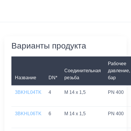
Варианты продукта
Рабочее
Соединительная
давление,
Название
DN*
резьба
бар
3BKHL04TK
4
M 14 x 1,5
PN 400
3BKHL06TK
6
M 14 x 1,5
PN 400