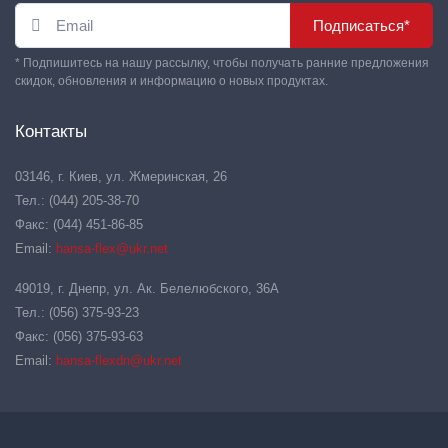
Подписаться*
* Подпишитесь на нашу рассылку, чтобы получать ранние предложения
скидок, обновления и информацию о новых продуктах.
Контакты
03146, г. Киев, ул. Жмеринская, 26
Тел.: (044) 205-38-70
Факс: (044) 451-86-85
Email:
hansa-flex@ukr.net
49019, г. Днепр, ул. Ак. Белелюбского, 36А
Тел.: (056) 375-93-23
Факс: (056) 375-93-63
Email:
hansa-flexdn@ukr.net