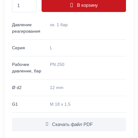
В корзину
Давление
ок. 1 бар
реагирования
Серия
L
Рабочее
PN 250
давление, бар
Ø d2
12 mm
G1
M 18 x 1,5
Скачать файл PDF