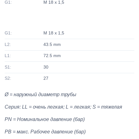
G1:
M 18 x 1,5
G1:
M 18 x 1,5
L2:
43.5 mm
L1:
72.5 mm
S1:
30
S2:
27
Ø = наружный диаметр трубы
Серия: LL = очень легкая; L = легкая; S = тяжелая
PN = Номинальное давление (бар)
PB = макс. Рабочее давление (бар)