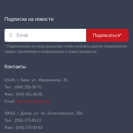
Подписка на новости
Подписаться*
* Подпишитесь на нашу рассылку, чтобы получать ранние предложения
скидок, обновления и информацию о новых продуктах.
Контакты
03146, г. Киев, ул. Жмеринская, 26
Тел.: (044) 205-38-70
Факс: (044) 451-86-85
Email:
hansa-flex@ukr.net
49019, г. Днепр, ул. Ак. Белелюбского, 36А
Тел.: (056) 375-93-23
Факс: (056) 375-93-63