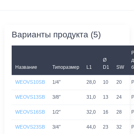
Варианты продукта (5)
Р
Ø
д
Название
Типоразмер
L1
D1
SW
б
WEOVS10SB
1/4″
28,0
10
20
P
WEOVS13SB
3/8″
31,0
13
24
P
WEOVS16SB
1/2″
32,0
16
28
P
WEOVS23SB
3/4″
44,0
23
32
P