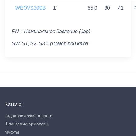
WEOVS30SB
1″
55,0
30
41
P
PN = Номинальное давление (бар)
SW, S1, S2, S3 = размер под ключ
Каталог
Гидравлические шланги
Шланговые арматуры
Муфты