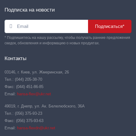
Подписка на новости
Подписаться*
* Подпишитесь на нашу рассылку, чтобы получать ранние предложения
скидок, обновления и информацию о новых продуктах.
Контакты
03146, г. Киев, ул. Жмеринская, 26
Тел.: (044) 205-38-70
Факс: (044) 451-86-85
Email:
hansa-flex@ukr.net
49019, г. Днепр, ул. Ак. Белелюбского, 36А
Тел.: (056) 375-93-23
Факс: (056) 375-93-63
Email:
hansa-flexdn@ukr.net