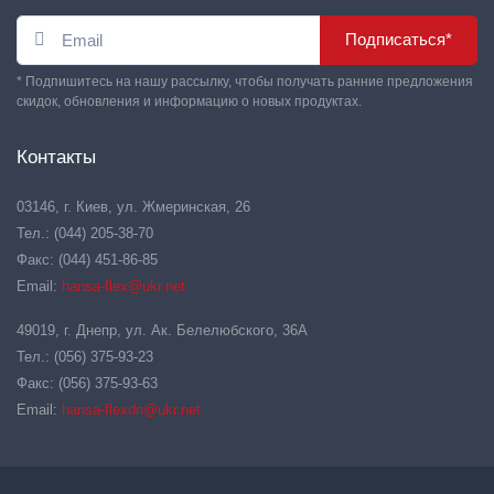
Подписаться*
* Подпишитесь на нашу рассылку, чтобы получать ранние предложения
скидок, обновления и информацию о новых продуктах.
Контакты
03146, г. Киев, ул. Жмеринская, 26
Тел.: (044) 205-38-70
Факс: (044) 451-86-85
Email:
hansa-flex@ukr.net
49019, г. Днепр, ул. Ак. Белелюбского, 36А
Тел.: (056) 375-93-23
Факс: (056) 375-93-63
Email:
hansa-flexdn@ukr.net