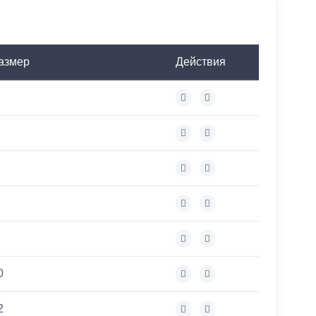
азмер
Действия
0
2