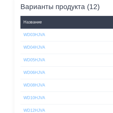
Варианты продукта (12)
Название
WD03HJVA
WD04HJVA
WD05HJVA
WD06HJVA
WD08HJVA
WD10HJVA
WD12HJVA