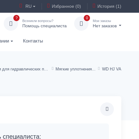
RU
Избранное (0)
История (1)
?
0
Возникли вопросы?
Мои заказы
Помощь специалиста
Нет заказов
ании
Контакты
Детали для гидравлических переходников
Мягкие уплотнения
WD HJ VA
специалиста: