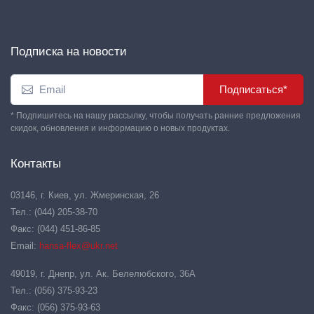
Подписка на новости
Подписаться*
* Подпишитесь на нашу рассылку, чтобы получать ранние предложения
скидок, обновления и информацию о новых продуктах.
Контакты
03146, г. Киев, ул. Жмеринская, 26
Тел.: (044) 205-38-70
Факс: (044) 451-86-85
Email:
hansa-flex@ukr.net
49019, г. Днепр, ул. Ак. Белелюбского, 36А
Тел.: (056) 375-93-23
Факс: (056) 375-93-63